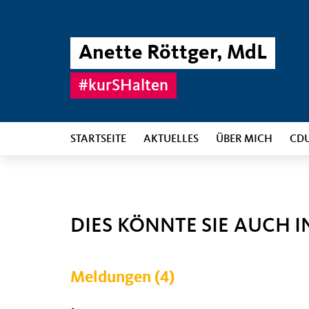
Anette Röttger, MdL
#kurSHalten
STARTSEITE
AKTUELLES
ÜBER MICH
CD
DIES KÖNNTE SIE AUCH I
Meldungen (4)