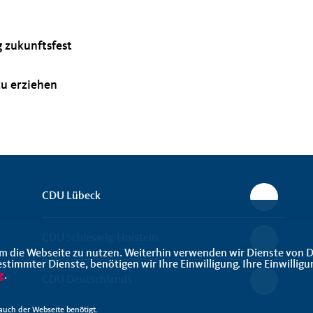
 zukunftsfest
zu erziehen
CDU Lübeck
CDU Schleswig-Holstein
m die Webseite zu nutzen. Weiterhin verwenden wir Dienste von D
immter Dienste, benötigen wir Ihre Einwilligung. Ihre Einwilligu
g
.
CDU Deutschlands
uch der Webseite benötigt.