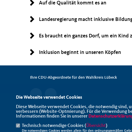
Auf die Qualität kommt es an
Landesregierung macht inklusive Bildung
Es braucht ein ganzes Dorf, um ein Kind 
Inklusion beginnt in unseren Köpfen
Ihre CDU-Abgeordnete für den Wahlkreis Lübeck
Die Webseite verwendet Cookies
Diese Webseite verwendet Cookies, die notwendig sind, u
verbessern (Website-Optmierung). Für die Verwendung best
Informationen finden Sie in unserer
Datenschutzerklärun
IMPRESSUM
DATENSCHUTZ
KONTAKT
Technisch notwendige Cookies (
Übersicht
)
Die notwendigen Cookies werden allein für den ordnungsgemäßen Gebra