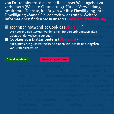
von Drittanbietern, die uns helfen, unser Webangebot zu
verbessern (Website-Optmierung). Für die Verwendung
bestimmter Dienste, benötigen wir Ihre Einwilligung. Ihre
Einwilligung können Sie jederzeit widerrufen. Weitere
Mein kostenloser Newsletter informiert Sie regelmäßig per 
Informationen finden Sie in unserer
Datenschutzerklärung
.
Schleswig-Holsteinischen Landtag und in meinem Wahlkreis
Daten werden lediglich zur Personalisierung des Newslette
Technisch notwendige Cookies (
Übersicht
)
Dritte weitergegeben. Sie können sich jederzeit aus dem N
Die notwendigen Cookies werden allein für den ordnungsgemäßen
Gebrauch der Webseite benötigt.
oder Ihre Einwilligung jederzeit per E-Mail an team@anette-
Cookies von Drittanbietern (
Übersicht
)
Daten werden nach Beendigung des Newsletter-Empfangs 
Zur Optimierung unserer Webseite binden wir Dienste und Angebote
gelöscht, sofern der Löschung keine gesetzlichen Aufbewah
von Drittanbietern ein.
entgegenstehen. Durch Absenden der von Ihnen eingegebene
Datenverarbeitung ein und bestätigen unsere Datenschutze
Alle akzeptieren
Auswahl speichern
Wir verwenden den Google-Dienst reCaptcha, um festzustel
Computer eine bestimmte Eingabe in unserem Kontakt- ode
macht. Google prüft anhand folgender Daten, ob Sie ein M
sind: IP-Adresse des verwendeten Endgeräts, die Webseite,
und auf der das Captcha eingebunden ist, das Datum und d
Erkennungsdaten des verwendeten Browser- und Betriebss
Account, wenn Sie bei Google eingeloggt sind, Mausbeweg
Flächen sowie Aufgaben, bei denen Sie Bilder identifizier
für die beschriebene Datenverarbeitung ist Art. 6 Abs. 1 lit.
Grundverordnung. Es besteht ein berechtigtes Interesse auf