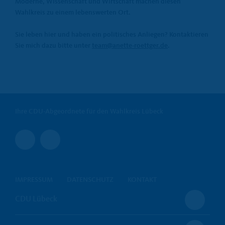
Moderne, Wissenschaft und Wirtschaft machen diesen
Wahlkreis zu einem lebenswerten Ort.
Sie leben hier und haben ein politisches Anliegen? Kontaktieren
Sie mich dazu bitte unter
team@anette-roettger.de
.
Ihre CDU-Abgeordnete für den Wahlkreis Lübeck
IMPRESSUM
DATENSCHUTZ
KONTAKT
CDU Lübeck