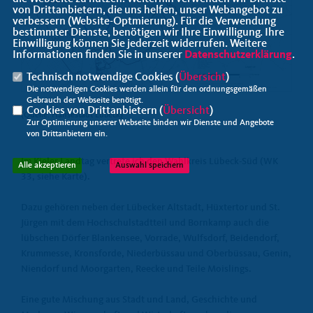
von Drittanbietern, die uns helfen, unser Webangebot zu
verbessern (Website-Optmierung). Für die Verwendung
bestimmter Dienste, benötigen wir Ihre Einwilligung. Ihre
Einwilligung können Sie jederzeit widerrufen. Weitere
Informationen finden Sie in unserer
Datenschutzerklärung
.
Technisch notwendige Cookies (
Übersicht
)
Die notwendigen Cookies werden allein für den ordnungsgemäßen
Gebrauch der Webseite benötigt.
Cookies von Drittanbietern (
Übersicht
)
(Quelle: Hansestadt Lübeck)
Zur Optimierung unserer Webseite binden wir Dienste und Angebote
von Drittanbietern ein.
Im Kieler Landtag vertrete ich den Wahlkreis Lübeck-Süd (WK
Alle akzeptieren
Auswahl speichern
33, siehe Karte).
Dazu gehören neben der Lübecker Altstadt, Hüxtertor und St.
Jürgen mit dem Hochschulstadtteil und Bornkamp auch die
lübschen Dörfer Blankensee, Vorrade, Wulfsdorf, Beidendorf,
Krummesse, Kronsforde, Niederbüssau und Oberbüssau, Genin,
Niendorf und Moorgarten, Reecke und Teile Moislings.
Eine gute Mischung aus Stadt und Land, Geschichte und