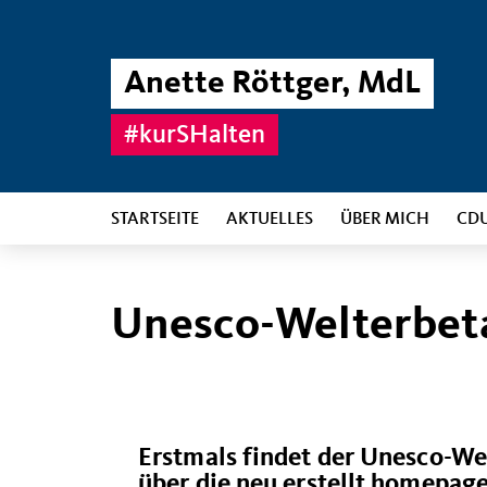
Anette Röttger, MdL
#kurSHalten
STARTSEITE
AKTUELLES
ÜBER MICH
CD
Unesco-Welterbeta
Erstmals findet der Unesco-Wel
über die neu erstellt homepag