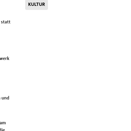
KULTUR
 statt
ewerk
n und
sam
die