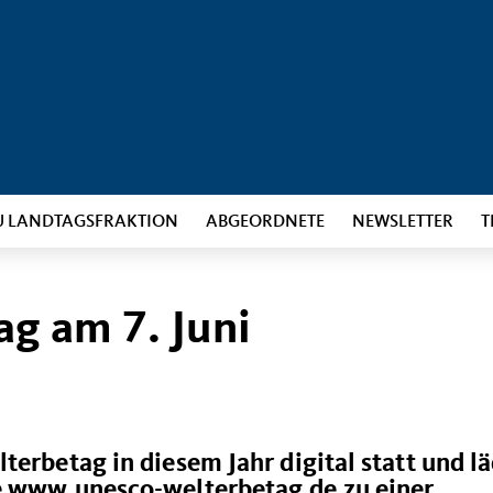
U LANDTAGSFRAKTION
ABGEORDNETE
NEWSLETTER
T
g am 7. Juni
terbetag in diesem Jahr digital statt und lä
e www.unesco-welterbetag.de zu einer