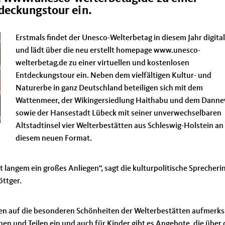
tdeckungstour ein.
Erstmals findet der Unesco-Welterbetag in diesem Jahr digital
und lädt über die neu erstellt homepage www.unesco-
welterbetag.de zu einer virtuellen und kostenlosen
Entdeckungstour ein. Neben dem vielfältigen Kultur- und
Naturerbe in ganz Deutschland beteiligen sich mit dem
Wattenmeer, der Wikingersiedlung Haithabu und dem Dann
sowie der Hansestadt Lübeck mit seiner unverwechselbaren
Altstadtinsel vier Welterbestätten aus Schleswig-Holstein an
diesem neuen Format.
t langem ein großes Anliegen“, sagt die kulturpolitische Sprecheri
öttger.
en auf die besonderen Schönheiten der Welterbestätten aufmerk
 und Teilen ein und auch für Kinder gibt es Angebote, die über 