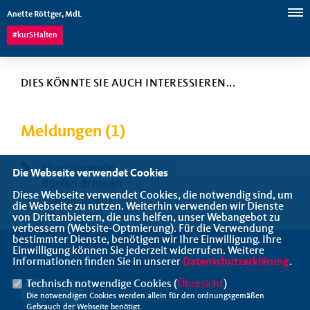
Anette Röttger, MdL
#kurSHalten
DIES KÖNNTE SIE AUCH INTERESSIEREN...
Meldungen (1)
Musizierende
Die Webseite verwendet Cookies
dürfen drinnen
Diese Webseite verwendet Cookies, die notwendig sind, um
wieder üben
die Webseite zu nutzen. Weiterhin verwenden wir Dienste
von Drittanbietern, die uns helfen, unser Webangebot zu
verbessern (Website-Optmierung). Für die Verwendung
bestimmter Dienste, benötigen wir Ihre Einwilligung. Ihre
Einwilligung können Sie jederzeit widerrufen. Weitere
Ihre CDU-Abgeordnete für den Wahlkreis Lübeck
Informationen finden Sie in unserer
Datenschutzerklärung
.
Technisch notwendige Cookies (
Übersicht
)
Die notwendigen Cookies werden allein für den ordnungsgemäßen
Gebrauch der Webseite benötigt.