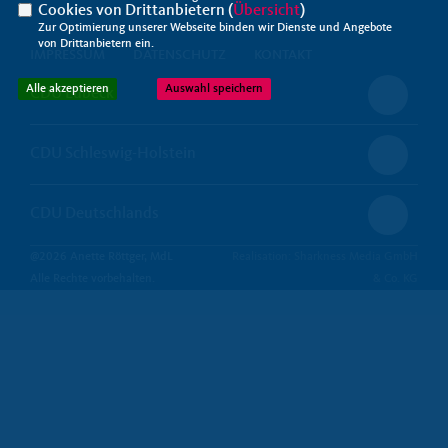
Cookies von Drittanbietern (
Übersicht
)
Zur Optimierung unserer Webseite binden wir Dienste und Angebote
von Drittanbietern ein.
IMPRESSUM
DATENSCHUTZ
KONTAKT
Alle akzeptieren
Auswahl speichern
CDU Lübeck
CDU Schleswig-Holstein
CDU Deutschlands
@2026 Anette Röttger, MdL
Realisation: Sharkness Media GmbH
Alle Rechte vorbehalten.
& Co. KG