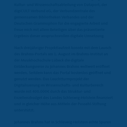
Kultur- und Wissenschaftsabteilung von Dataport, der
digiCULT Verbund eG, der Verbundzentrale des
gemeinsamen Bibliotheken Verbandes und der
Deutschen Grammophon für die engagierte Arbeit und
freue mich mit allem Beteiligen über das präsentierte
Ergebnis dieser anspruchsvollen digitale Umsetzung.
Nach dreijähriger Projektlaufzeit konnte mit dem Launch
des Brahms-Portals am 1. August im Brahms-Institut an
der Musikhochschule Lübeck die digitale
Entdeckungsreise zu Johannes Brahms weltweit eröffnet
werden. Seitdem kann das Portal kostenlos geöffnet und
genutzt werden. Das Leuchtturmprojekt der
Digitalisierung im Wissenschafts- und Kulturbereich
wurde mit 400.000€ durch das Struktur- und
Exzellenzbudget des Landes Schleswig-Holstein finanziert
und in gleicher Höhe aus Mitteln der Possehl-Stiftung
unterstützt.
Johannes Brahms hat in Schleswig-Holstein echte Spuren