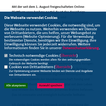
Mit der seit dem 1. August freigeschalteten Online-
Plattform
www.brahms-portal.de
ist das dreijährige
Digitalisierungsprojekt im Kultur- und
Die Webseite verwendet Cookies
Wissenschaftsbereich zu Johannes Brahms umgesetzt.
Diese Webseite verwendet Cookies, die notwendig sind, um
Nicht nur der Gang durch die Ausstellung in der
die Webseite zu nutzen. Weiterhin verwenden wir Dienste
von Drittanbietern, die uns helfen, unser Webangebot zu
historischen Brahms-Villa ist damit virtuell möglich. Auf
verbessern (Website-Optmierung). Für die Verwendung
dem neuen Portal befinden sich Fotografien, Briefe und
bestimmter Dienste, benötigen wir Ihre Einwilligung. Ihre
wertvolle Musikhandschriften genauso wie
Einwilligung können Sie jederzeit widerrufen. Weitere
Informationen finden Sie in unserer
Datenschutzerklärung
.
Audioausschnitte und Videopartituren. Das Brahms-
Portal lädt zur Entdeckung mit allen Sinnen ein.
Technisch notwendige Cookies (
Übersicht
)
Die notwendigen Cookies werden allein für den ordnungsgemäßen
Dazu sagt die kulturpolitische Sprecherin Anette Röttger:
Gebrauch der Webseite benötigt.
Cookies von Drittanbietern (
Übersicht
)
Das Lübecker Brahms- Institut wird mit dem Brahms-
Zur Optimierung unserer Webseite binden wir Dienste und Angebote
Portal zu einem besonderen digitalen Knotenpunkt: Hier
von Drittanbietern ein.
werden Forschende der Musikwissenschaft fündig und
die breite Öffentlichkeit kann sich digital mit dem Leben
Alle akzeptieren
Auswahl speichern
und Wirken des Komponisten Johannes Brahms befassen.
Das ist innovativ und ermöglich kulturelle Teilhabe.
Ich danke dem breiten Netzwerk unter Beteiligung der