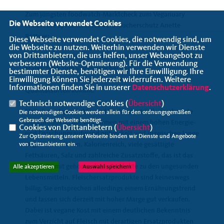
Zum jüngsten foodwatch-Marktcheck zum Veganuary
Die Webseite verwendet Cookies
erklärt die Sprecherin für Verbraucherschutz Anette
Röttger:
Diese Webseite verwendet Cookies, die notwendig sind, um
die Webseite zu nutzen. Weiterhin verwenden wir Dienste
von Drittanbietern, die uns helfen, unser Webangebot zu
"Es überrascht nicht so sehr, dass der jüngste foodwatch-
verbessern (Website-Optmierung). Für die Verwendung
Marktcheck zum Veganuary bei den
bestimmter Dienste, benötigen wir Ihre Einwilligung. Ihre
Einwilligung können Sie jederzeit widerrufen. Weitere
Fleischersatzprodukten zu einem schlechten
Informationen finden Sie in unserer
Datenschutzerklärung
.
Qualitätsurteil kommt.
Technisch notwendige Cookies (
Übersicht
)
Fleischersatzprodukte sind hochindustriell verarbeitete
Die notwendigen Cookies werden allein für den ordnungsgemäßen
Gebrauch der Webseite benötigt.
Billigprodukte, die von Firmen mit einem hohen Energie-
Cookies von Drittanbietern (
Übersicht
)
und Forschungsaufwand entwickelt und inzwischen lange
Zur Optimierung unserer Webseite binden wir Dienste und Angebote
Regalreihen füllen. Kalorienreich, viele gesättigte
von Drittanbietern ein.
Fettsäuren, Salz und zahlreiche Zusatzstoffe, das ist das
Urteil. Damit gehören diese Produkte zu den ungesunden
Alle akzeptieren
Auswahl speichern
Lebensmitteln. Fleischersatzprodukte sind keineswegs
billig. Sie entsprechen allerdings einem Ernährungstrend
und lassen sich derzeit mit hoher Marge gut verkaufen.
Dabei ist vegane Kost mit einem deutlichen Bekenntnis
zum Verzicht auf Fleisch mit derartigen Ersatzprodukten