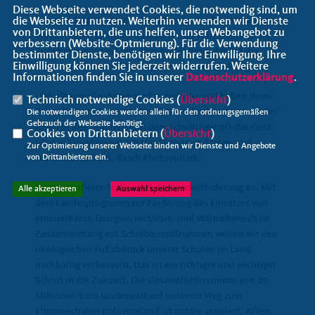
Diese Webseite verwendet Cookies, die notwendig sind, um
Zum Landesprogramm zur Förderung des Einsatzes von
die Webseite zu nutzen. Weiterhin verwenden wir Dienste
von Drittanbietern, die uns helfen, unser Webangebot zu
erneuerbaren Energien im Strom- und Wärmebereich im
verbessern (Website-Optmierung). Für die Verwendung
Zusammengang mit Schulbaumaßnahmen erklärt die
bestimmter Dienste, benötigen wir Ihre Einwilligung. Ihre
Einwilligung können Sie jederzeit widerrufen. Weitere
Lübecker CDU- Landtagsabgeordnete Anette Röttger:
Informationen finden Sie in unserer
Datenschutzerklärung
.
Schulbaumaßnahmen sind aufwändig und haben ihren
Technisch notwendige Cookies (
Übersicht
)
Preis. Trotz innovativer Konzepte und zukunftsweisender
Die notwendigen Cookies werden allein für den ordnungsgemäßen
Gebrauch der Webseite benötigt.
Ideen in den Schulen fehlt dem Schulträger oft das Geld
Cookies von Drittanbietern (
Übersicht
)
für den Einsatz erneuerbarer Energie im Strom- und
Zur Optimierung unserer Webseite binden wir Dienste und Angebote
von Drittanbietern ein.
Wärmebereich z.B. durch Photovoltaik.
Genau an dieser Stelle setzt die Landesförderung an. Mit
Alle akzeptieren
Auswahl speichern
dem Landesprogramm zur Förderung des Einsatzes von
erneuerbaren Energien im Strom- und Wärmebereich im
Zusammenhang mit Schulbaumaßnahmen wollen wir den
ökologischen Fußabdruck unserer Schulen im Land
nachhaltig verbessern. Das ist ein richtiger und wichtiger
Schritt in die Zukunft. Die Gesamtfördersumme von 10
Millionen Euro landesweit auf unserem Weg zum
klimaneutralen Industrieland ist richtig angelegt. Allein