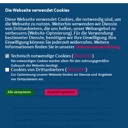
Die Webseite verwendet Cookies
Diese Webseite verwendet Cookies, die notwendig sind, um
Die kulturpolitische Sprecherin und Lübecker CDU-
die Webseite zu nutzen. Weiterhin verwenden wir Dienste
Landtagsabgeordnete Anette begrüßt es sehr, dass das
von Drittanbietern, die uns helfen, unser Webangebot zu
Ministerium für allgemeine und berufliche Bildung,
verbessern (Website-Optmierung). Für die Verwendung
bestimmter Dienste, benötigen wir Ihre Einwilligung. Ihre
Wissenschaft und Kultur den Auftrag des Landtags
Einwilligung können Sie jederzeit widerrufen. Weitere
umsetzt und nun eine Entwicklungskonzeption für die
Informationen finden Sie in unserer
Datenschutzerklärung
.
zukünftige Aufstellung der Grenzdokumentationsstätte
Technisch notwendige Cookies (
Übersicht
)
Lübeck-Schlutup beauftragt hat. Anette Röttger sagt:
Die notwendigen Cookies werden allein für den ordnungsgemäßen
Lübeck verfügt als einzige westdeutsche Großstadt
Gebrauch der Webseite benötigt.
Cookies von Drittanbietern (
Übersicht
)
neben Berlin über eine ehemals innerdeutsche Grenze
Zur Optimierung unserer Webseite binden wir Dienste und Angebote
mitten durch die Stadt. Der Stadtteil Schlutup bildet den
von Drittanbietern ein.
nördlichsten Grenzübergang und ist Endpunkt des
Grünen Bandes. Damit gehört dieses wichtige Thema
Alle akzeptieren
Auswahl speichern
untrennbar zur Geschichte von Lübeck.“
Die Grenzdokumentationsstätte im ehemaligen Zollhaus
ist seit vielen Jahren ganz wesentlich auf ehrenamtliches
Engagement zurückzuführen und wird von einem Verein
geleitet. Diesem langjährigen ehrenamtlichen