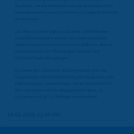
AnsÃ¤tze, um die Motivation und die Kompetenz fÃ¼r
sinnerfassendes Lesen bei Kindern und Jugendlichen fest
zu verankern.
An dem in diesen Tagen in LÃ¼beck stattfindenden
LesefÃ¶rderkongress werden sich unterschiedliche
Akteure austauschen und vernetzen kÃ¶nnen. Nur im
Schulterschluss von PÃ¤dagogen, Autoren und
Wirtschaft kann dies gelingen.
Ich danke den LÃ¼becker BÃ¼cherpiraten fÃ¼r die
Organisation und DurchfÃ¼hrung des Kongresses. Die
FÃ¶rderung aus Landesmitteln, die wir erst kÃ¼rzlich
fÃ¼r den Verein auf den Weg gebracht haben, ist
hier genau richtig“, so RÃ¶ttger abschließend.
19.02.2020, 11:00 Uhr