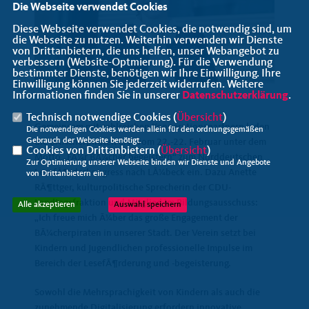
Die Webseite verwendet Cookies
Diese Webseite verwendet Cookies, die notwendig sind, um
die Webseite zu nutzen. Weiterhin verwenden wir Dienste
von Drittanbietern, die uns helfen, unser Webangebot zu
verbessern (Website-Optmierung). Für die Verwendung
bestimmter Dienste, benötigen wir Ihre Einwilligung. Ihre
Einwilligung können Sie jederzeit widerrufen. Weitere
Informationen finden Sie in unserer
Datenschutzerklärung
.
Technisch notwendige Cookies (
Übersicht
)
Gemeinsam mit zahlreichen Kooperationspartnern laden
Die notwendigen Cookies werden allein für den ordnungsgemäßen
Gebrauch der Webseite benötigt.
die BÃ¼cherpiraten e.V. vom 22.-22. Februar unter dem
Cookies von Drittanbietern (
Übersicht
)
Motto „FÃ¼r BÃ¼cher begeistern“ zum Norddeutschen
Zur Optimierung unserer Webseite binden wir Dienste und Angebote
LesefÃ¶rderkongress nach LÃ¼beck ein. Dazu Anette
von Drittanbietern ein.
RÃ¶ttger, kulturpolitische Sprecherin der CDU-
Landtagsfraktion und Mitglied im Bildungsausschuss:
Alle akzeptieren
Auswahl speichern
Ich freue mich Ã¼ber das große Engagement der
BÃ¼cherpiraten in unserer Stadt. Der Verein setzt bei
Kindern und Jugendlichen professionelle Impulse im
Bereich der LesefÃ¶rderung und -begeisterung.
Sowohl die Mehrsprachigkeit von Kindern als auch die
zunehmende Digitalisierung erfordern innovative